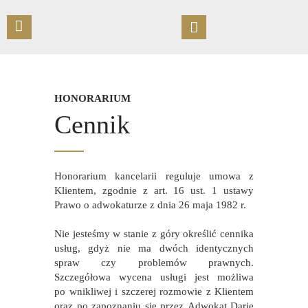
STRONA GŁÓWNA
HONORARIUM
O KANCELARII
Cennik
OFERTA
UMÓW SPOTKANIE
PUBLIKACJE
Honorarium kancelarii reguluje umowa z
Klientem, zgodnie z art. 16 ust. 1 ustawy
KONTAKT
Prawo o adwokaturze z dnia 26 maja 1982 r.
Nie jesteśmy w stanie z góry określić cennika
usług, gdyż nie ma dwóch identycznych
spraw czy problemów prawnych.
Szczegółowa wycena usługi jest możliwa
po wnikliwej i szczerej rozmowie z Klientem
oraz po zapoznaniu się przez Adwokat Darię