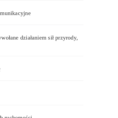
omunikacyjne
ołane działaniem sił przyrody,
ę
ub ruchomości