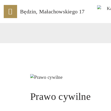
S
Będzin, Małachowskiego 17
O 
O
U
PU
K
Prawo cywilne