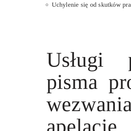
Uchylenie się od skutków pr
Usługi 
pisma pr
wezwani
apelacj