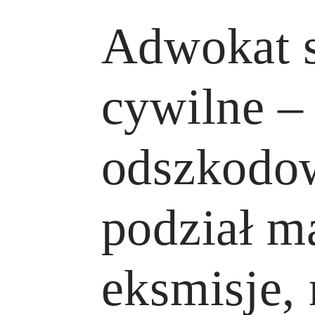
Adwokat 
cywilne –
odszkodo
podział m
eksmisje,