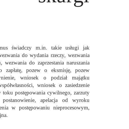
e
us świadczy m.in. takie usługi jak
 wezwania do wydania rzeczy, wezwania
u, wezwania do zaprzestania naruszania
o zapłatę, pozew o eksmisję, pozew
nienie, wniosek o podział majątku
spółwłasności, wniosek o zasiedzenie
 toku postępowania cywilnego, zarzuty
a postanowienie, apelacja od wyroku
ienia w postępowaniu nieprocesowym,
jna.