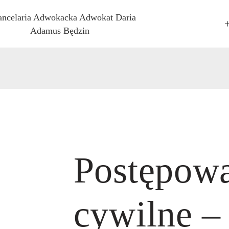
TRONA GŁÓWNA
KANCELARII
FERTA
MÓW SPOTKANIE
BLIKACJE
ONTAKT
Postępow
cywilne –