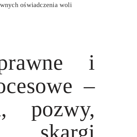
awnych oświadczenia woli
prawne i
ocesowe –
a, pozwy,
e, skargi