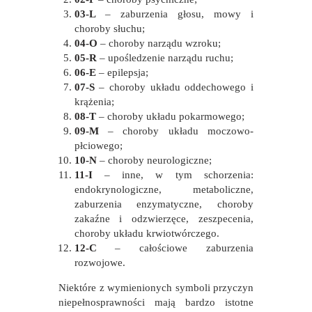
03-L
– zaburzenia głosu, mowy i
choroby słuchu;
04-O
– choroby narządu wzroku;
05-R
– upośledzenie narządu ruchu;
06-E
– epilepsja;
07-S
– choroby układu oddechowego i
krążenia;
08-T
– choroby układu pokarmowego;
09-M
– choroby układu moczowo-
płciowego;
10-N
– choroby neurologiczne;
11-I
– inne, w tym schorzenia:
endokrynologiczne, metaboliczne,
zaburzenia enzymatyczne, choroby
zakaźne i odzwierzęce, zeszpecenia,
choroby układu krwiotwórczego.
12-C
– całościowe zaburzenia
rozwojowe.
Niektóre z wymienionych symboli przyczyn
niepełnosprawności mają bardzo istotne