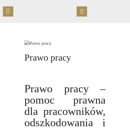
STRONA GŁÓWNA
O KANCELARII
Prawo pracy
OFERTA
UMÓW SPOTKANIE
PUBLIKACJE
KONTAKT
Prawo pracy –
pomoc prawna
dla pracowników,
odszkodowania i