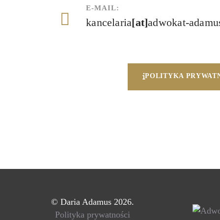
E-MAIL:
kancelaria
[at]
adwokat-adamus
POLITYKA PRYWAT
©
Daria Adamus 2026.
Polityka prywatności