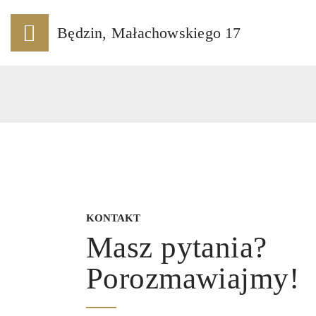
S
Będzin, Małachowskiego 17
O 
O
U
PU
K
KONTAKT
Masz pytania?
Porozmawiajmy!